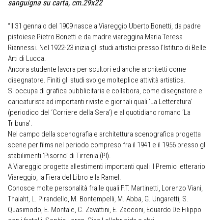
sanguigna su carta, cm.29x22
“Il 31 gennaio del 1909 nasce a Viareggio Uberto Bonetti, da padre
pistoiese Pietro Bonetti e da madre viareggina Maria Teresa
Riannessi. Nel 1922-23 inizia gli studi artistici presso l’Istituto di Belle
Arti di Lucca.
Ancora studente lavora per scultori ed anche architetti come
disegnatore. Finiti gli studi svolge molteplice attività artistica.
Si occupa di grafica pubblicitaria e collabora, come disegnatore e
caricaturista ad importanti riviste e giornali quali ‘La Letteratura’
(periodico del ‘Corriere della Sera’) e al quotidiano romano ‘La
Tribuna’.
Nel campo della scenografia e architettura scenografica progetta
scene per films nel periodo compreso fra il 1941 e il 1956 presso gli
stabilimenti ‘Pisorno’ di Tirrenia (PI).
A Viareggio progetta allestimenti importanti quali il Premio letterario
Viareggio, la Fiera del Libro e la Ramel.
Conosce molte personalità fra le quali F.T. Martinetti, Lorenzo Viani,
Thaiaht, L. Pirandello, M. Bontempelli, M. Abba, G. Ungaretti, S.
Quasimodo, E. Montale, C. Zavattini, E. Zacconi, Eduardo De Filippo