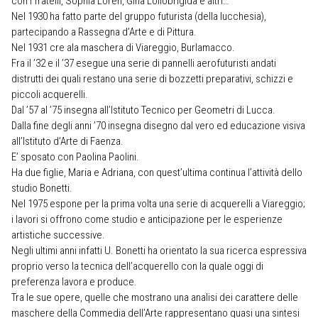
con i fratelli, Sophia Loren, Gina Lollobrigida e altri…
Nel 1930 ha fatto parte del gruppo futurista (della lucchesia),
partecipando a Rassegna d’Arte e di Pittura.
Nel 1931 cre ala maschera di Viareggio, Burlamacco.
Fra il ’32 e il ’37 esegue una serie di pannelli aerofuturisti andati
distrutti dei quali restano una serie di bozzetti preparativi, schizzi e
piccoli acquerelli.
Dal ’57 al ’75 insegna all’Istituto Tecnico per Geometri di Lucca.
Dalla fine degli anni ’70 insegna disegno dal vero ed educazione visiva
all’Istituto d’Arte di Faenza.
E’ sposato con Paolina Paolini.
Ha due figlie, Maria e Adriana, con quest’ultima continua l’attività dello
studio Bonetti.
Nel 1975 espone per la prima volta una serie di acquerelli a Viareggio;
i lavori si offrono come studio e anticipazione per le esperienze
artistiche successive.
Negli ultimi anni infatti U. Bonetti ha orientato la sua ricerca espressiva
proprio verso la tecnica dell’acquerello con la quale oggi di
preferenza lavora e produce.
Tra le sue opere, quelle che mostrano una analisi dei carattere delle
maschere della Commedia dell’Arte rappresentano quasi una sintesi