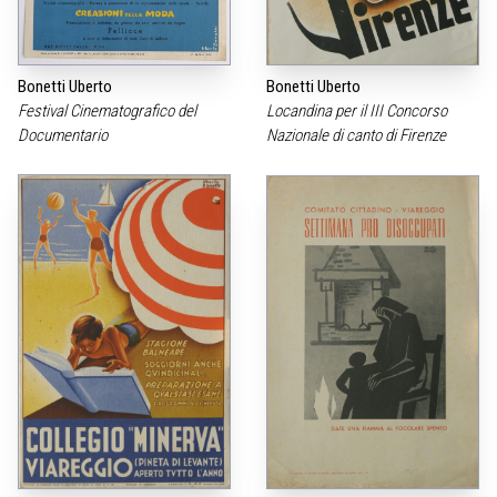
Bonetti Uberto
Bonetti Uberto
Via… verso il mare, anni ’30
acquerello e matita su carta,
Festival Cinematografico del
Locandina per il III Concorso
cm.22,5×17
Documentario
Nazionale di canto di Firenze
Fusco
carboncino su carta, cm.19×13,5