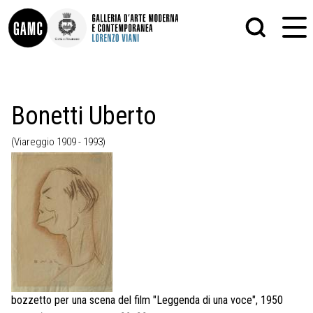
INFO
GRAFICA
Bonetti Uberto
CONTATTI
PITTURA
DIDATTICA
SCULTURA
(Viareggio 1909 - 1993)
SHOP
STAMPA
ALTRO
LE COLLEZIONI
MATRICI XILOGRAFICHE
GLI AUTORI
FOTOGRAFIA
LORENZO VIANI
MOSTRE
EVENTI
PALAZZO DELLE MUSE
bozzetto per una scena del film "Leggenda di una voce", 1950