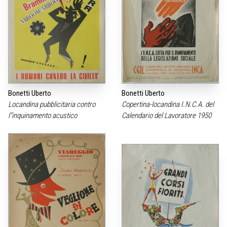
locandina pieghevole, 1958
cm.55×21,5
Bonetti Uberto
Bonetti Uberto
Locandina pubblicitaria contro
Copertina-locandina I.N.C.A. del
l”inquinamento acustico
Calendario del Lavoratore 1950
locandina, 1963
cm.32×20