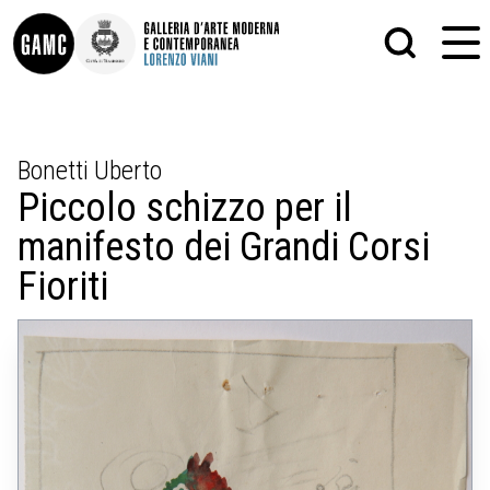
INFO
GRAFICA
Bonetti Uberto
CONTATTI
PITTURA
Piccolo schizzo per il
DIDATTICA
SCULTURA
SHOP
STAMPA
manifesto dei Grandi Corsi
ALTRO
LE COLLEZIONI
MATRICI XILOGRAFICHE
Fioriti
GLI AUTORI
FOTOGRAFIA
LORENZO VIANI
MOSTRE
EVENTI
PALAZZO DELLE MUSE