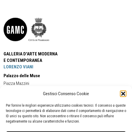
GALLERIA D'ARTE MODERNA
E CONTEMPORANEA
LORENZO VIANI
Palazzo delle Muse
Piazza Mazzini
55049 - Viareggio
Gestisci Consenso Cookie
Tel:
+39 0584 581118
Cell:
+39 338 5714978
(orario apertura Galleria)
Tel:
+39 0584 944580
(orario 09.00/13.00)
Per fornire le migliori esperienze utilizziamo cookies tecnici. Il consenso a queste
Email:
gamc@comune.viareggio.lu.it
tecnologie ci permetterà di elaborare dati come il comportamento di navigazione o
ID unici su questo sito. Non acconsentire o ritirare il consenso può influire
negativamente su alcune caratteristiche e funzioni.
Dichiarazione di accessibilità