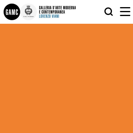
INFO
GRAFICA
CONTATTI
PITTURA
DIDATTICA
SCULTURA
SHOP
STAMPA
ALTRO
LE COLLEZIONI
MATRICI XILOGRAFICHE
GLI AUTORI
FOTOGRAFIA
LORENZO VIANI
MOSTRE
EVENTI
PALAZZO DELLE MUSE