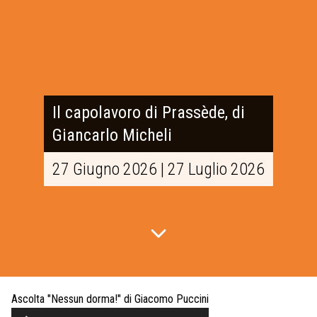
Il capolavoro di Prassède, di
Giancarlo Micheli
27 Giugno 2026 | 27 Luglio 2026
Ascolta "Nessun dorma!" di Giacomo Puccini
Audio