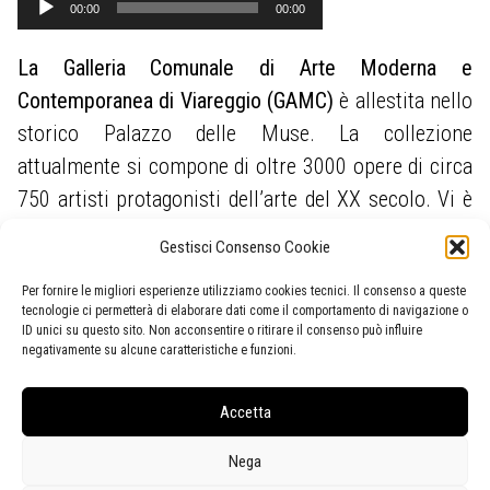
00:00
00:00
Player
La Galleria Comunale di Arte Moderna e
Contemporanea di Viareggio (GAMC)
è allestita nello
storico Palazzo delle Muse. La collezione
attualmente si compone di oltre 3000 opere di circa
750 artisti protagonisti dell’arte del XX secolo. Vi è
anche una significativa presenza di autori del luogo
Gestisci Consenso Cookie
o che hanno avuto legami di varia natura con questa
Per fornire le migliori esperienze utilizziamo cookies tecnici. Il consenso a queste
terra e di opere che hanno come soggetto i paesaggi
tecnologie ci permetterà di elaborare dati come il comportamento di navigazione o
locali. La GAMC possiede la più importante raccolta
ID unici su questo sito. Non acconsentire o ritirare il consenso può influire
negativamente su alcune caratteristiche e funzioni.
pubblica di opere di
Lorenzo Viani
, originale
esponente dell’Espressionismo europeo.
Accetta
Nega