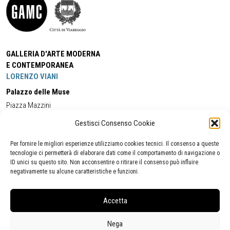
GALLERIA D'ARTE MODERNA
E CONTEMPORANEA
LORENZO VIANI
Palazzo delle Muse
Piazza Mazzini
55049 - Viareggio
Gestisci Consenso Cookie
Tel:
+39 0584 581118
Cell:
+39 338 5714978
(orario apertura Galleria)
Tel:
+39 0584 944580
(orario 09.00/13.00)
Per fornire le migliori esperienze utilizziamo cookies tecnici. Il consenso a queste
Email:
gamc@comune.viareggio.lu.it
tecnologie ci permetterà di elaborare dati come il comportamento di navigazione o
ID unici su questo sito. Non acconsentire o ritirare il consenso può influire
negativamente su alcune caratteristiche e funzioni.
Dichiarazione di accessibilità
Segnalazione di inaccessibilità
Accetta
Politica della privacy
Statistiche
Nega