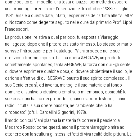
come scultore. Il modello, una testa di pazza, permette di evocare
una cronologia precisa per l’esecuzione: tra ottobre 1933 e il luglio
1934. Risale a questa data, infatti, l’esperienza dell’artista alle “villette”
di Nozzano come degente seguito nelle cure dal primario Prof. Lippi
Francesconi.
La produzione, relativa a quel periodo, fu esposta a Viareggio
nell’agosto, dopo che il pittore era stato rimesso. Lo stesso primario
scrisse l’introduzione per il catalogo: “Viani procede nelle sue
creazioni di primo impulso. La sua opera &EGRAVE; un prodotto
schiettamente spontaneo, tanta &EGRAVE; la forza con cui Egli sente
di dovere esprimere qualche cosa, di dovere obbiettivare il suo Io, le
cariche affettive di cui &EGRAVE; onusto il suo spirito complesso… Il
suo Genio crea sÌ, ed inventa, ma toglie il suo materiale al fondo
comune o istintivo o ideativo o emotivo o mnemonico, cosicchÉ le
sue creazioni hanno dei precedenti, hanno raccordi storici, hanno
radici in tutta la sua opere passata, nell’ambiente che lo ha
circondato” (cfr. I. Cardellini Signorini, 1978).
Il modo con cui Viani plasma la materia fa correre il pensiero a
Medardo Rosso: come questi, anche il pittore viareggino mira ad
ottenere con la scultura gli stessi effetti di viva realtà della pittura. La