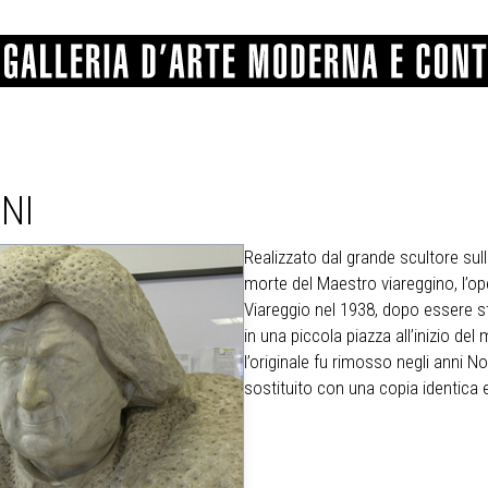
NI
GRAFICA
COMUNALE
ANGELONI
PITTURA
BERTI
BONETTI
SCULTURA
CATARSINI
LEVY
Realizzato dal grande scultore sul
STAMPA
LUCARELLI
LUPORINI
morte del Maestro viareggino, l’ope
ALTRO
MARTINI
MASCHIE
Viareggio nel 1938, dopo essere st
MATRICI XILOGRAFICHE
MICHETTI
PARISI
FOTOGRAFIA
in una piccola piazza all’inizio 
PIERACCINI
PREMIO V
SPOLTI
VARRAUD 
l’originale fu rimosso negli anni Nov
PROVENIENZE VARIE
sostituito con una copia identica e