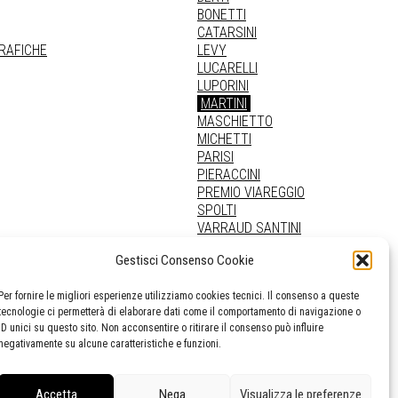
BONETTI
CATARSINI
GRAFICHE
LEVY
LUCARELLI
LUPORINI
MARTINI
MASCHIETTO
MICHETTI
PARISI
PIERACCINI
PREMIO VIAREGGIO
SPOLTI
VARRAUD SANTINI
PROVENIENZE VARIE
Gestisci Consenso Cookie
Per fornire le migliori esperienze utilizziamo cookies tecnici. Il consenso a queste
tecnologie ci permetterà di elaborare dati come il comportamento di navigazione o
ID unici su questo sito. Non acconsentire o ritirare il consenso può influire
negativamente su alcune caratteristiche e funzioni.
Accetta
Nega
Visualizza le preferenze