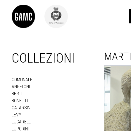
COLLEZIONI
MARTI
INFO
CONTATTI
DIDATTICA
SHOP
COMUNALE
LE COLLEZIONI
ANGELONI
GLI AUTORI
BERTI
LORENZO VIANI
BONETTI
MOSTRE
CATARSINI
EVENTI
LEVY
LUCARELLI
LUPORINI
PALAZZO DELLE MUSE