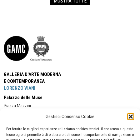
MOSTRA TUTTE
GALLERIA D'ARTE MODERNA
E CONTEMPORANEA
LORENZO VIANI
Palazzo delle Muse
Piazza Mazzini
55049 - Viareggio
Gestisci Consenso Cookie
Tel:
+39 0584 581118
Cell:
+39 338 5714978
(orario apertura Galleria)
Tel:
+39 0584 944580
(orario 09.00/13.00)
Per fornire le migliori esperienze utilizziamo cookies tecnici. Il consenso a queste
Email:
gamc@comune.viareggio.lu.it
tecnologie ci permetterà di elaborare dati come il comportamento di navigazione o