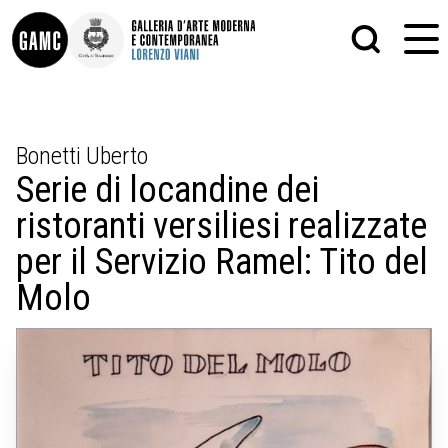
INFO
GRAFICA
Bonetti Uberto
CONTATTI
PITTURA
Serie di locandine dei
DIDATTICA
SCULTURA
SHOP
STAMPA
ristoranti versiliesi realizzate
ALTRO
LE COLLEZIONI
MATRICI XILOGRAFICHE
per il Servizio Ramel: Tito del
GLI AUTORI
FOTOGRAFIA
LORENZO VIANI
Molo
MOSTRE
EVENTI
PALAZZO DELLE MUSE