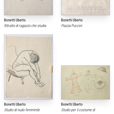
Bonetti Uberto
Bonetti Uberto
Ritratto di ragazzo che studia
Piazza Puccini
Bonetti Uberto
Bonetti Uberto
Studio di nudo femminile
Studio per il costume di