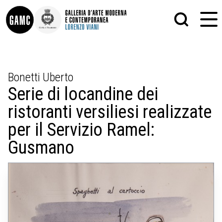
INFO
GRAFICA
Bonetti Uberto
CONTATTI
PITTURA
Serie di locandine dei
DIDATTICA
SCULTURA
SHOP
STAMPA
ristoranti versiliesi realizzate
ALTRO
LE COLLEZIONI
MATRICI XILOGRAFICHE
per il Servizio Ramel:
GLI AUTORI
FOTOGRAFIA
LORENZO VIANI
Gusmano
MOSTRE
EVENTI
PALAZZO DELLE MUSE