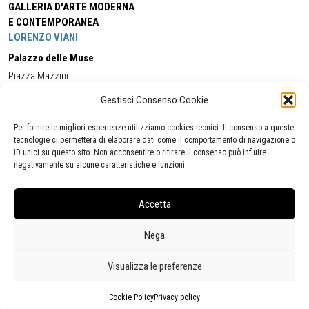
GALLERIA D'ARTE MODERNA
E CONTEMPORANEA
LORENZO VIANI
Palazzo delle Muse
Piazza Mazzini
55049 - Viareggio
Gestisci Consenso Cookie
Tel:
+39 0584 581118
Cell:
+39 338 5714978
(orario apertura Galleria)
Tel:
+39 0584 944580
(orario 09.00/13.00)
Per fornire le migliori esperienze utilizziamo cookies tecnici. Il consenso a queste
Email:
gamc@comune.viareggio.lu.it
tecnologie ci permetterà di elaborare dati come il comportamento di navigazione o
ID unici su questo sito. Non acconsentire o ritirare il consenso può influire
negativamente su alcune caratteristiche e funzioni.
Dichiarazione di accessibilità
Segnalazione di inaccessibilità
Accetta
Politica della privacy
Statistiche
Nega
Visualizza le preferenze
Cookie Policy
Privacy policy