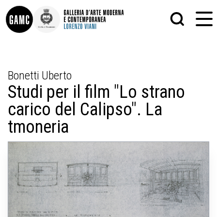
INFO
GRAFICA
Bonetti Uberto
CONTATTI
PITTURA
Studi per il film "Lo strano
DIDATTICA
SCULTURA
SHOP
STAMPA
carico del Calipso". La
ALTRO
LE COLLEZIONI
MATRICI XILOGRAFICHE
tmoneria
GLI AUTORI
FOTOGRAFIA
LORENZO VIANI
MOSTRE
EVENTI
PALAZZO DELLE MUSE