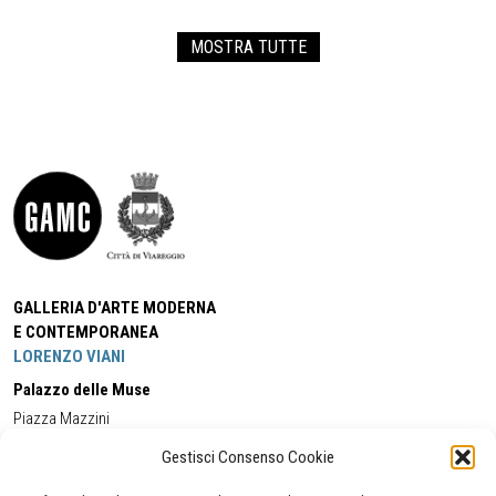
MOSTRA TUTTE
GALLERIA D'ARTE MODERNA
E CONTEMPORANEA
LORENZO VIANI
Palazzo delle Muse
Piazza Mazzini
55049 - Viareggio
Gestisci Consenso Cookie
Tel:
+39 0584 581118
Cell:
+39 338 5714978
(orario apertura Galleria)
Tel:
+39 0584 944580
(orario 09.00/13.00)