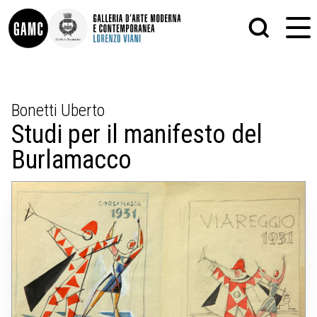
INFO
GRAFICA
Bonetti Uberto
CONTATTI
PITTURA
Studi per il manifesto del
DIDATTICA
SCULTURA
SHOP
STAMPA
Burlamacco
ALTRO
LE COLLEZIONI
MATRICI XILOGRAFICHE
GLI AUTORI
FOTOGRAFIA
LORENZO VIANI
MOSTRE
EVENTI
PALAZZO DELLE MUSE