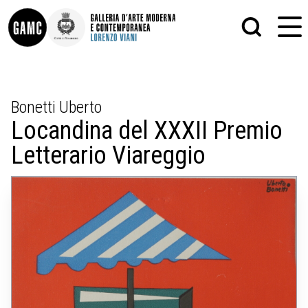
INFO
GRAFICA
Bonetti Uberto
CONTATTI
PITTURA
Locandina del XXXII Premio
DIDATTICA
SCULTURA
SHOP
STAMPA
Letterario Viareggio
ALTRO
LE COLLEZIONI
MATRICI XILOGRAFICHE
GLI AUTORI
FOTOGRAFIA
LORENZO VIANI
MOSTRE
EVENTI
PALAZZO DELLE MUSE