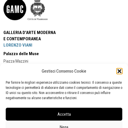
GALLERIA D'ARTE MODERNA
E CONTEMPORANEA
LORENZO VIANI
Palazzo delle Muse
Piazza Mazzini
55049 - Viareggio
Gestisci Consenso Cookie
Tel:
+39 0584 581118
Cell:
+39 338 5714978
(orario apertura Galleria)
Tel:
+39 0584 944580
(orario 09.00/13.00)
Per fornire le migliori esperienze utilizziamo cookies tecnici. Il consenso a queste
Email:
gamc@comune.viareggio.lu.it
tecnologie ci permetterà di elaborare dati come il comportamento di navigazione o
ID unici su questo sito. Non acconsentire o ritirare il consenso può influire
negativamente su alcune caratteristiche e funzioni.
Dichiarazione di accessibilità
Segnalazione di inaccessibilità
Accetta
Politica della privacy
Statistiche
Nega