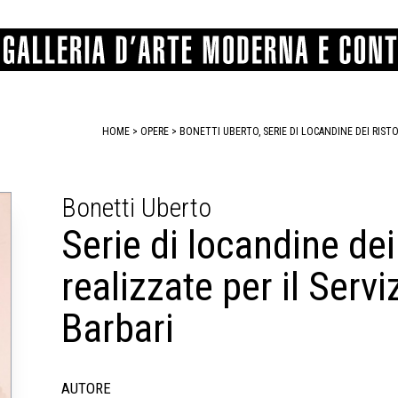
HOME
>
OPERE
> BONETTI UBERTO, SERIE DI LOCANDINE DEI RISTO
GRAFICA
COMUNALE
ANGELONI
PITTURA
BERTI
BONETTI
Bonetti Uberto
SCULTURA
CATARSINI
LEVY
STAMPA
LUCARELLI
LUPORINI
Serie di locandine dei 
ALTRO
MARTINI
MASCHIE
MATRICI XILOGRAFICHE
MICHETTI
PARISI
realizzate per il Serv
FOTOGRAFIA
PIERACCINI
PREMIO V
SPOLTI
VARRAUD 
PROVENIENZE VARIE
Barbari
AUTORE