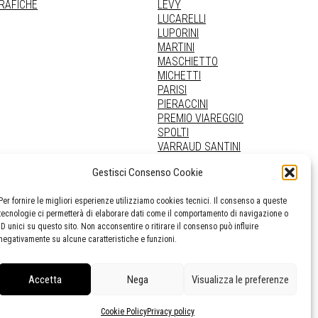
GRAFICHE
LEVY
LUCARELLI
LUPORINI
MARTINI
MASCHIETTO
MICHETTI
PARISI
PIERACCINI
PREMIO VIAREGGIO
SPOLTI
VARRAUD SANTINI
PROVENIENZE VARIE
Gestisci Consenso Cookie
Per fornire le migliori esperienze utilizziamo cookies tecnici. Il consenso a queste
tecnologie ci permetterà di elaborare dati come il comportamento di navigazione o
ID unici su questo sito. Non acconsentire o ritirare il consenso può influire
negativamente su alcune caratteristiche e funzioni.
Accetta
Nega
Visualizza le preferenze
Cookie Policy
Privacy policy