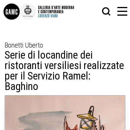
INFO
GRAFICA
Bonetti Uberto
CONTATTI
PITTURA
Serie di locandine dei
DIDATTICA
SCULTURA
SHOP
STAMPA
ristoranti versiliesi realizzate
ALTRO
LE COLLEZIONI
MATRICI XILOGRAFICHE
per il Servizio Ramel:
GLI AUTORI
FOTOGRAFIA
LORENZO VIANI
Baghino
MOSTRE
EVENTI
PALAZZO DELLE MUSE