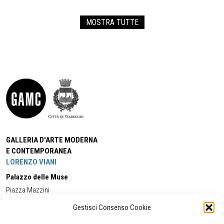
MOSTRA TUTTE
GALLERIA D'ARTE MODERNA
E CONTEMPORANEA
LORENZO VIANI
Palazzo delle Muse
Piazza Mazzini
55049 - Viareggio
Gestisci Consenso Cookie
Tel:
+39 0584 581118
Cell:
+39 338 5714978
(orario apertura Galleria)
Tel:
+39 0584 944580
(orario 09.00/13.00)