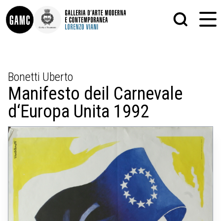
INFO
GRAFICA
Bonetti Uberto
CONTATTI
PITTURA
Manifesto deil Carnevale
DIDATTICA
SCULTURA
SHOP
STAMPA
d‘Europa Unita 1992
ALTRO
LE COLLEZIONI
MATRICI XILOGRAFICHE
GLI AUTORI
FOTOGRAFIA
LORENZO VIANI
MOSTRE
EVENTI
PALAZZO DELLE MUSE