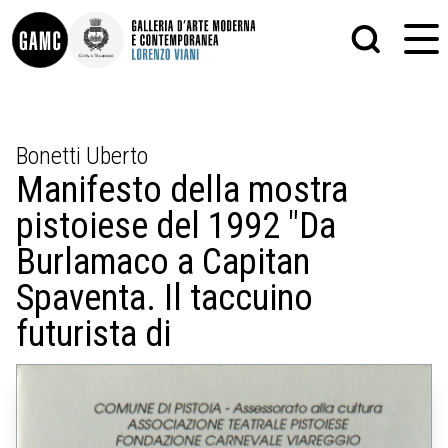
INFO
GRAFICA
Bonetti Uberto
CONTATTI
PITTURA
Manifesto della mostra
DIDATTICA
SCULTURA
SHOP
STAMPA
pistoiese del 1992 "Da
ALTRO
LE COLLEZIONI
MATRICI XILOGRAFICHE
Burlamaco a Capitan
GLI AUTORI
FOTOGRAFIA
LORENZO VIANI
Spaventa. Il taccuino
futurista di
MOSTRE
EVENTI
PALAZZO DELLE MUSE