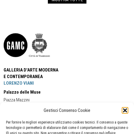
GALLERIA D'ARTE MODERNA
E CONTEMPORANEA
LORENZO VIANI
Palazzo delle Muse
Piazza Mazzini
55049 - Viareggio
Gestisci Consenso Cookie
Tel:
+39 0584 581118
Cell:
+39 338 5714978
(orario apertura Galleria)
Tel:
+39 0584 944580
(orario 09.00/13.00)
Per fornire le migliori esperienze utilizziamo cookies tecnici. Il consenso a queste
Email:
gamc@comune.viareggio.lu.it
tecnologie ci permetterà di elaborare dati come il comportamento di navigazione o
ID unici su questo sito. Non acconsentire o ritirare il consenso può influire