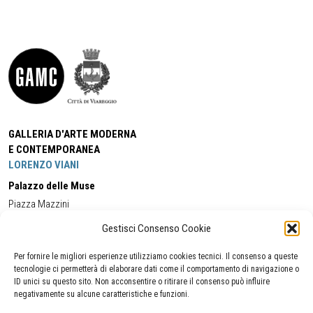
GALLERIA D'ARTE MODERNA
E CONTEMPORANEA
LORENZO VIANI
Palazzo delle Muse
Piazza Mazzini
55049 - Viareggio
Gestisci Consenso Cookie
Tel:
+39 0584 581118
Cell:
+39 338 5714978
(orario apertura Galleria)
Tel:
+39 0584 944580
(orario 09.00/13.00)
Per fornire le migliori esperienze utilizziamo cookies tecnici. Il consenso a queste
Email:
gamc@comune.viareggio.lu.it
tecnologie ci permetterà di elaborare dati come il comportamento di navigazione o
ID unici su questo sito. Non acconsentire o ritirare il consenso può influire
negativamente su alcune caratteristiche e funzioni.
Dichiarazione di accessibilità