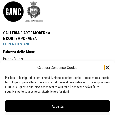
GALLERIA D'ARTE MODERNA
E CONTEMPORANEA
LORENZO VIANI
Palazzo delle Muse
Piazza Mazzini
55049 - Viareggio
Gestisci Consenso Cookie
Tel:
+39 0584 581118
Cell:
+39 338 5714978
(orario apertura Galleria)
Tel:
+39 0584 944580
(orario 09.00/13.00)
Per fornire le migliori esperienze utilizziamo cookies tecnici. Il consenso a queste
Email:
gamc@comune.viareggio.lu.it
tecnologie ci permetterà di elaborare dati come il comportamento di navigazione o
ID unici su questo sito. Non acconsentire o ritirare il consenso può influire
negativamente su alcune caratteristiche e funzioni.
Dichiarazione di accessibilità
Segnalazione di inaccessibilità
Accetta
Politica della privacy
Statistiche