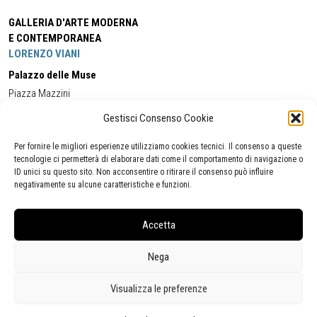
GALLERIA D'ARTE MODERNA
E CONTEMPORANEA
LORENZO VIANI
Palazzo delle Muse
Piazza Mazzini
55049 - Viareggio
Gestisci Consenso Cookie
Tel:
+39 0584 581118
Cell:
+39 338 5714978
(orario apertura Galleria)
Tel:
+39 0584 944580
(orario 09.00/13.00)
Per fornire le migliori esperienze utilizziamo cookies tecnici. Il consenso a queste
Email:
gamc@comune.viareggio.lu.it
tecnologie ci permetterà di elaborare dati come il comportamento di navigazione o
ID unici su questo sito. Non acconsentire o ritirare il consenso può influire
negativamente su alcune caratteristiche e funzioni.
Dichiarazione di accessibilità
Segnalazione di inaccessibilità
Accetta
Politica della privacy
Statistiche
Nega
Visualizza le preferenze