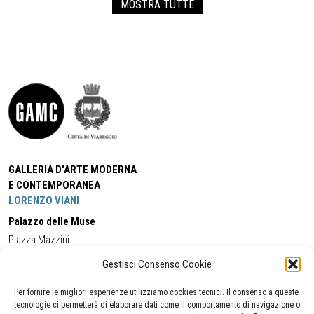
MOSTRA TUTTE
GALLERIA D'ARTE MODERNA
E CONTEMPORANEA
LORENZO VIANI
Palazzo delle Muse
Piazza Mazzini
55049 - Viareggio
Gestisci Consenso Cookie
Tel:
+39 0584 581118
Cell:
+39 338 5714978
(orario apertura Galleria)
Tel:
+39 0584 944580
(orario 09.00/13.00)
Per fornire le migliori esperienze utilizziamo cookies tecnici. Il consenso a queste
Email:
gamc@comune.viareggio.lu.it
tecnologie ci permetterà di elaborare dati come il comportamento di navigazione o