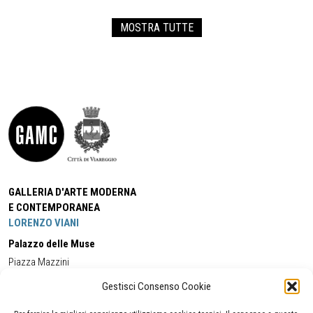
MOSTRA TUTTE
GALLERIA D'ARTE MODERNA
E CONTEMPORANEA
LORENZO VIANI
Palazzo delle Muse
Piazza Mazzini
55049 - Viareggio
Gestisci Consenso Cookie
Tel:
+39 0584 581118
Cell:
+39 338 5714978
(orario apertura Galleria)
Tel:
+39 0584 944580
(orario 09.00/13.00)