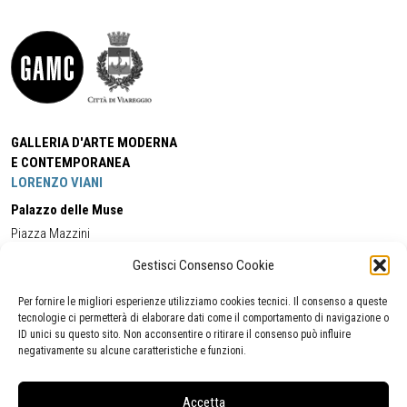
GALLERIA D'ARTE MODERNA
E CONTEMPORANEA
LORENZO VIANI
Palazzo delle Muse
Piazza Mazzini
55049 - Viareggio
Gestisci Consenso Cookie
Tel:
+39 0584 581118
Cell:
+39 338 5714978
(orario apertura Galleria)
Tel:
+39 0584 944580
(orario 09.00/13.00)
Per fornire le migliori esperienze utilizziamo cookies tecnici. Il consenso a queste
Email:
gamc@comune.viareggio.lu.it
tecnologie ci permetterà di elaborare dati come il comportamento di navigazione o
ID unici su questo sito. Non acconsentire o ritirare il consenso può influire
negativamente su alcune caratteristiche e funzioni.
Dichiarazione di accessibilità
Segnalazione di inaccessibilità
Accetta