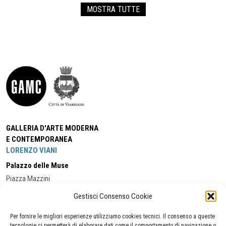
MOSTRA TUTTE
GALLERIA D'ARTE MODERNA
E CONTEMPORANEA
LORENZO VIANI
Palazzo delle Muse
Piazza Mazzini
55049 - Viareggio
Gestisci Consenso Cookie
Tel:
+39 0584 581118
Cell:
+39 338 5714978
(orario apertura Galleria)
Tel:
+39 0584 944580
(orario 09.00/13.00)
Per fornire le migliori esperienze utilizziamo cookies tecnici. Il consenso a queste
Email:
gamc@comune.viareggio.lu.it
tecnologie ci permetterà di elaborare dati come il comportamento di navigazione o