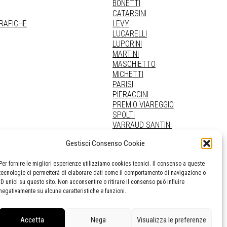
BONETTI
CATARSINI
GRAFICHE
LEVY
LUCARELLI
LUPORINI
MARTINI
MASCHIETTO
MICHETTI
PARISI
PIERACCINI
PREMIO VIAREGGIO
SPOLTI
VARRAUD SANTINI
PROVENIENZE VARIE
Gestisci Consenso Cookie
Per fornire le migliori esperienze utilizziamo cookies tecnici. Il consenso a queste
tecnologie ci permetterà di elaborare dati come il comportamento di navigazione o
ID unici su questo sito. Non acconsentire o ritirare il consenso può influire
negativamente su alcune caratteristiche e funzioni.
Accetta
Nega
Visualizza le preferenze