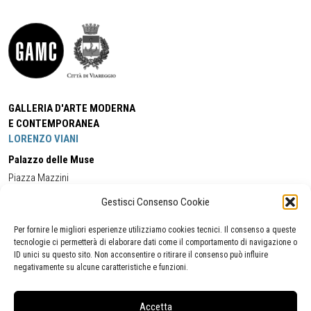
GALLERIA D'ARTE MODERNA
E CONTEMPORANEA
LORENZO VIANI
Palazzo delle Muse
Piazza Mazzini
55049 - Viareggio
Gestisci Consenso Cookie
Tel:
+39 0584 581118
Cell:
+39 338 5714978
(orario apertura Galleria)
Tel:
+39 0584 944580
(orario 09.00/13.00)
Per fornire le migliori esperienze utilizziamo cookies tecnici. Il consenso a queste
Email:
gamc@comune.viareggio.lu.it
tecnologie ci permetterà di elaborare dati come il comportamento di navigazione o
ID unici su questo sito. Non acconsentire o ritirare il consenso può influire
negativamente su alcune caratteristiche e funzioni.
Dichiarazione di accessibilità
Segnalazione di inaccessibilità
Accetta