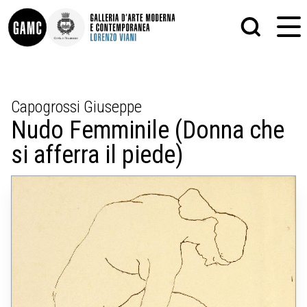
INFO
GRAFICA
Capogrossi Giuseppe
CONTATTI
PITTURA
Nudo Femminile (Donna che
DIDATTICA
SCULTURA
SHOP
STAMPA
si afferra il piede)
ALTRO
LE COLLEZIONI
MATRICI XILOGRAFICHE
GLI AUTORI
FOTOGRAFIA
LORENZO VIANI
MOSTRE
EVENTI
PALAZZO DELLE MUSE