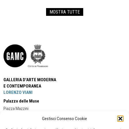
MOSTRA TUTTE
GALLERIA D'ARTE MODERNA
E CONTEMPORANEA
LORENZO VIANI
Palazzo delle Muse
Piazza Mazzini
55049 - Viareggio
Gestisci Consenso Cookie
Tel:
+39 0584 581118
Cell:
+39 338 5714978
(orario apertura Galleria)
Tel:
+39 0584 944580
(orario 09.00/13.00)