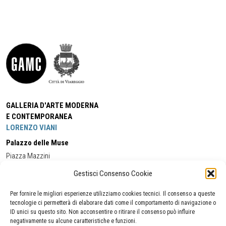
GALLERIA D'ARTE MODERNA
E CONTEMPORANEA
LORENZO VIANI
Palazzo delle Muse
Piazza Mazzini
55049 - Viareggio
Gestisci Consenso Cookie
Tel:
+39 0584 581118
Cell:
+39 338 5714978
(orario apertura Galleria)
Tel:
+39 0584 944580
(orario 09.00/13.00)
Per fornire le migliori esperienze utilizziamo cookies tecnici. Il consenso a queste
Email:
gamc@comune.viareggio.lu.it
tecnologie ci permetterà di elaborare dati come il comportamento di navigazione o
ID unici su questo sito. Non acconsentire o ritirare il consenso può influire
negativamente su alcune caratteristiche e funzioni.