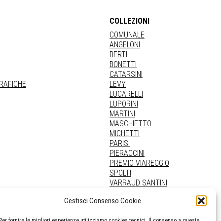
COLLEZIONI
COMUNALE
ANGELONI
BERTI
BONETTI
CATARSINI
GRAFICHE
LEVY
LUCARELLI
LUPORINI
MARTINI
MASCHIETTO
MICHETTI
PARISI
PIERACCINI
PREMIO VIAREGGIO
SPOLTI
VARRAUD SANTINI
PROVENIENZE VARIE
Gestisci Consenso Cookie
Per fornire le migliori esperienze utilizziamo cookies tecnici. Il consenso a queste