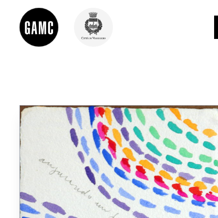
INFO
CONTATTI
DIDATTICA
SHOP
LE COLLEZIONI
GLI AUTORI
LORENZO VIANI
MOSTRE
EVENTI
PALAZZO DELLE MUSE