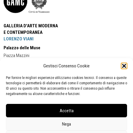
GALLERIA D'ARTE MODERNA
E CONTEMPORANEA
LORENZO VIANI
Palazzo delle Muse
Piazza Mazzini
55049 - Viareggio
Gestisci Consenso Cookie
Tel:
+39 0584 581118
Cell:
+39 338 5714978
(orario apertura Galleria)
Tel:
+39 0584 944580
(orario 09.00/13.00)
Per fornire le migliori esperienze utilizziamo cookies tecnici. Il consenso a queste
Email:
gamc@comune.viareggio.lu.it
tecnologie ci permetterà di elaborare dati come il comportamento di navigazione o
ID unici su questo sito. Non acconsentire o ritirare il consenso può influire
negativamente su alcune caratteristiche e funzioni.
Dichiarazione di accessibilità
Segnalazione di inaccessibilità
Accetta
Politica della privacy
Statistiche
Nega