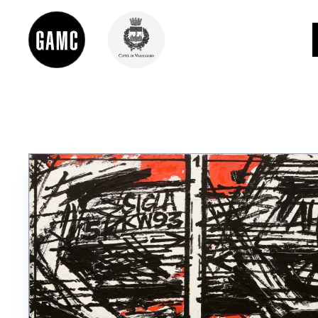
INFO
CONTATTI
DIDATTICA
SHOP
LE COLLEZIONI
GLI AUTORI
LORENZO VIANI
MOSTRE
EVENTI
PALAZZO DELLE MUSE