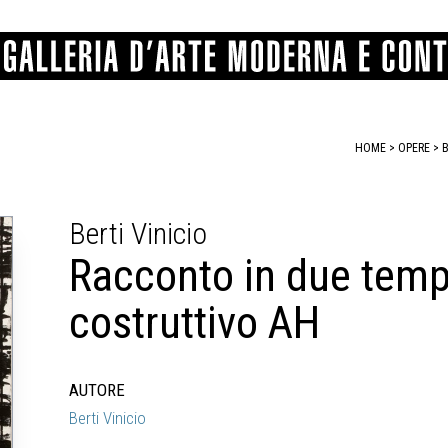
HOME
>
OPERE
> B
GRAFICA
COMUNALE
ANGELONI
PITTURA
BERTI
BONETTI
Berti Vinicio
SCULTURA
CATARSINI
LEVY
STAMPA
LUCARELLI
LUPORINI
Racconto in due tem
ALTRO
MARTINI
MASCHIE
MATRICI XILOGRAFICHE
MICHETTI
PARISI
costruttivo AH
FOTOGRAFIA
PIERACCINI
PREMIO V
SPOLTI
VARRAUD 
PROVENIENZE VARIE
AUTORE
Berti Vinicio