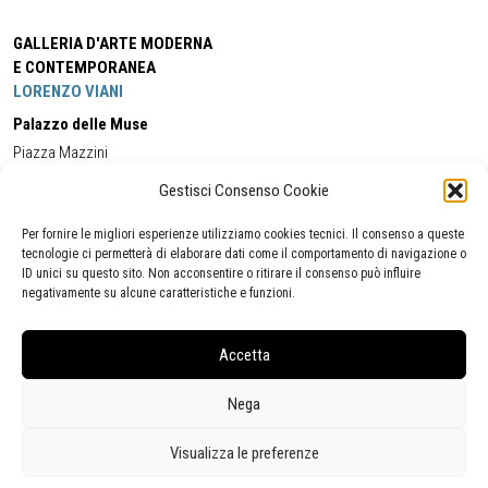
GALLERIA D'ARTE MODERNA
E CONTEMPORANEA
LORENZO VIANI
Palazzo delle Muse
Piazza Mazzini
55049 - Viareggio
Gestisci Consenso Cookie
Tel:
+39 0584 581118
Cell:
+39 338 5714978
(orario apertura Galleria)
Tel:
+39 0584 944580
(orario 09.00/13.00)
Per fornire le migliori esperienze utilizziamo cookies tecnici. Il consenso a queste
Email:
gamc@comune.viareggio.lu.it
tecnologie ci permetterà di elaborare dati come il comportamento di navigazione o
ID unici su questo sito. Non acconsentire o ritirare il consenso può influire
negativamente su alcune caratteristiche e funzioni.
Dichiarazione di accessibilità
Segnalazione di inaccessibilità
Accetta
Politica della privacy
Statistiche
Nega
Visualizza le preferenze