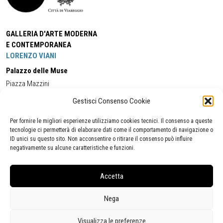
GALLERIA D'ARTE MODERNA
E CONTEMPORANEA
LORENZO VIANI
Palazzo delle Muse
Piazza Mazzini
55049 - Viareggio
Gestisci Consenso Cookie
Tel:
+39 0584 581118
Cell:
+39 338 5714978
(orario apertura Galleria)
Tel:
+39 0584 944580
(orario 09.00/13.00)
Per fornire le migliori esperienze utilizziamo cookies tecnici. Il consenso a queste
Email:
gamc@comune.viareggio.lu.it
tecnologie ci permetterà di elaborare dati come il comportamento di navigazione o
ID unici su questo sito. Non acconsentire o ritirare il consenso può influire
negativamente su alcune caratteristiche e funzioni.
Dichiarazione di accessibilità
Segnalazione di inaccessibilità
Accetta
Politica della privacy
Statistiche
Nega
Visualizza le preferenze