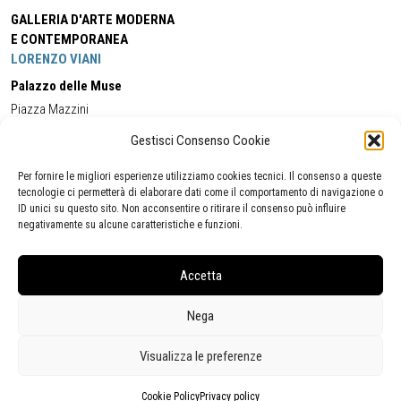
GALLERIA D'ARTE MODERNA
E CONTEMPORANEA
LORENZO VIANI
Palazzo delle Muse
Piazza Mazzini
55049 - Viareggio
Gestisci Consenso Cookie
Tel:
+39 0584 581118
Cell:
+39 338 5714978
(orario apertura Galleria)
Tel:
+39 0584 944580
(orario 09.00/13.00)
Per fornire le migliori esperienze utilizziamo cookies tecnici. Il consenso a queste
Email:
gamc@comune.viareggio.lu.it
tecnologie ci permetterà di elaborare dati come il comportamento di navigazione o
ID unici su questo sito. Non acconsentire o ritirare il consenso può influire
negativamente su alcune caratteristiche e funzioni.
Dichiarazione di accessibilità
Segnalazione di inaccessibilità
Accetta
Politica della privacy
Statistiche
Nega
Visualizza le preferenze
Cookie Policy
Privacy policy