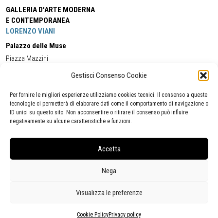
GALLERIA D'ARTE MODERNA
E CONTEMPORANEA
LORENZO VIANI
Palazzo delle Muse
Piazza Mazzini
55049 - Viareggio
Gestisci Consenso Cookie
Tel:
+39 0584 581118
Cell:
+39 338 5714978
(orario apertura Galleria)
Tel:
+39 0584 944580
(orario 09.00/13.00)
Per fornire le migliori esperienze utilizziamo cookies tecnici. Il consenso a queste
Email:
gamc@comune.viareggio.lu.it
tecnologie ci permetterà di elaborare dati come il comportamento di navigazione o
ID unici su questo sito. Non acconsentire o ritirare il consenso può influire
negativamente su alcune caratteristiche e funzioni.
Dichiarazione di accessibilità
Segnalazione di inaccessibilità
Accetta
Politica della privacy
Statistiche
Nega
Visualizza le preferenze
Cookie Policy
Privacy policy