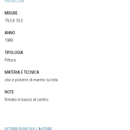
PIERACCINI
MISURE
79,5 X 70,5
ANNO
1989
TIPOLOGIA
Pittura
MATERIA E TECNICA
olio e polvere di marmo su tela
NOTE
firmato in basso al centro
SCOPRI DI PIÙ SULL'AUTORE