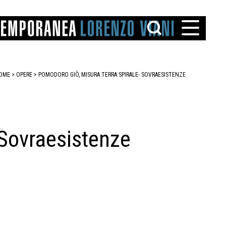
OME
>
OPERE
> POMODORO GIÒ, MISURA TERRA SPIRALE- SOVRAESISTENZE
 Sovraesistenze
TTO
IAREGGIO
SANTINI