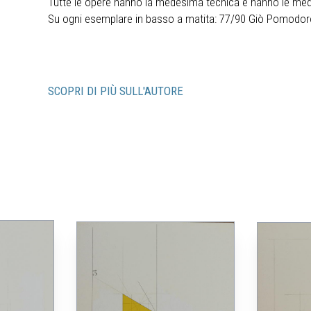
Tutte le opere hanno la medesima tecnica e hanno le me
Su ogni esemplare in basso a matita: 77/90 Giò Pomodo
SCOPRI DI PIÙ SULL'AUTORE