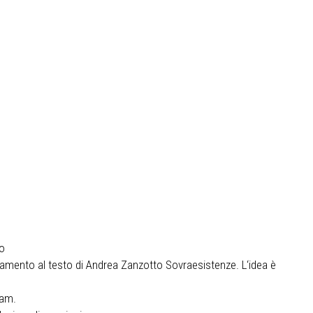
to
gnamento al testo di Andrea Zanzotto Sovraesistenze. L‘idea è
nam.