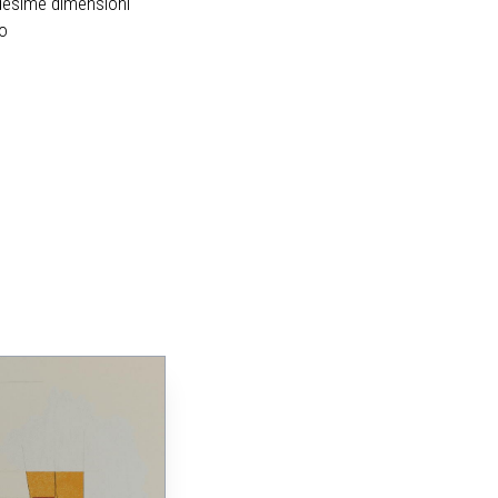
desime dimensioni
ro