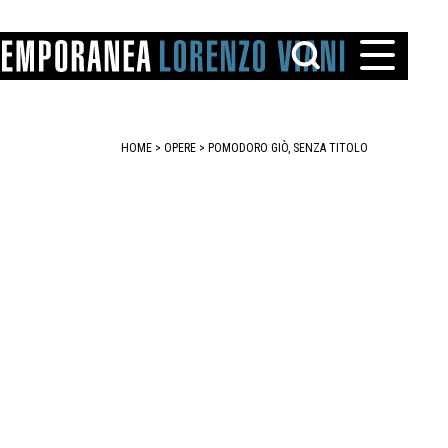
HOME
>
OPERE
> POMODORO GIÒ, SENZA TITOLO
TTO
IAREGGIO
SANTINI