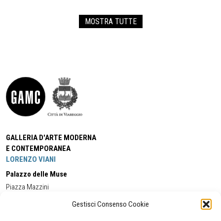
MOSTRA TUTTE
GALLERIA D'ARTE MODERNA
E CONTEMPORANEA
LORENZO VIANI
Palazzo delle Muse
Piazza Mazzini
55049 - Viareggio
Gestisci Consenso Cookie
Tel:
+39 0584 581118
Cell:
+39 338 5714978
(orario apertura Galleria)
Tel:
+39 0584 944580
(orario 09.00/13.00)