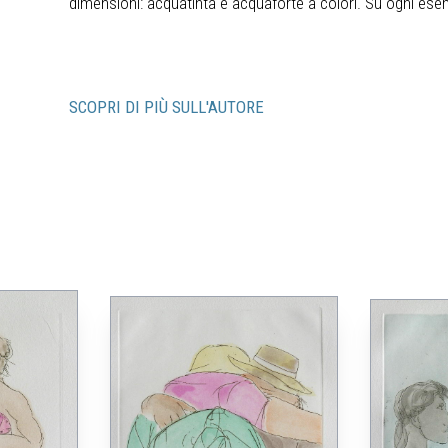
dimensioni: acquatinta e acquaforte a colori. Su ogni ese
SCOPRI DI PIÙ SULL'AUTORE