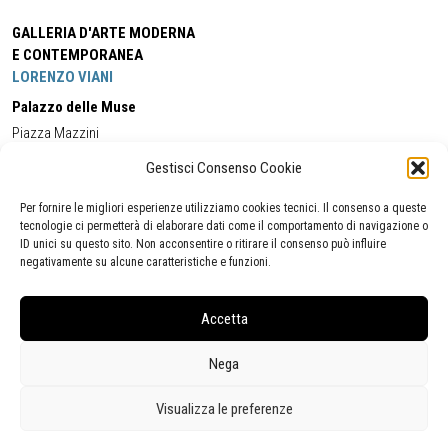
GALLERIA D'ARTE MODERNA
E CONTEMPORANEA
LORENZO VIANI
Palazzo delle Muse
Piazza Mazzini
55049 - Viareggio
Gestisci Consenso Cookie
Tel:
+39 0584 581118
Cell:
+39 338 5714978
(orario apertura Galleria)
Tel:
+39 0584 944580
(orario 09.00/13.00)
Per fornire le migliori esperienze utilizziamo cookies tecnici. Il consenso a queste
Email:
gamc@comune.viareggio.lu.it
tecnologie ci permetterà di elaborare dati come il comportamento di navigazione o
ID unici su questo sito. Non acconsentire o ritirare il consenso può influire
negativamente su alcune caratteristiche e funzioni.
Dichiarazione di accessibilità
Segnalazione di inaccessibilità
Accetta
Politica della privacy
Statistiche
Nega
Visualizza le preferenze