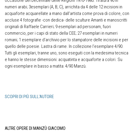
occasione del Decennale delle Regioni 1970-1980. Tiratura 90 in
numeri arabi; 3esemplari (A, B, C), arrichita da 4 delle 12 incisioni in
acquaforte acquarellate a mano dall’artista come prova di colore, con
accluse 4 fotografie -con dedica- delle sculture Amanti e manoscritti
originali di Raffaele Carrieri; 9 esemplari ad personam, fuori
commercio, per i capi di stato della CEE; 27 esemplari in numeri
romani; 1 esemplare d’archivio per lo stampatore delle incisioni e per
quello delle poesie. Lastra di rame. In collezione l’esemplare 4/90.
Tutti gli esemplari, tranne uno, sono eseguiti con la medesima tecnica
e hanno le stesse dimensioni: acquatinta e acquaforte a colori. Su
ogni esemplare in basso a matita: 4/90 Manzù.
SCOPRI DI PIÙ SULL'AUTORE
ALTRE OPERE DI MANZÙ GIACOMO