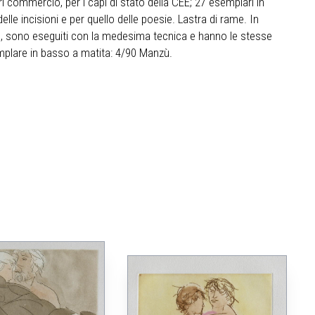
ri commercio, per i capi di stato della CEE; 27 esemplari in
le incisioni e per quello delle poesie. Lastra di rame. In
uno, sono eseguiti con la medesima tecnica e hanno le stesse
mplare in basso a matita: 4/90 Manzù.