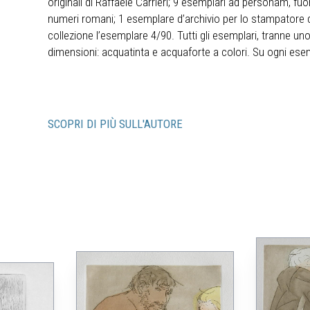
originali di Raffaele Carrieri; 9 esemplari ad personam, fuo
numeri romani; 1 esemplare d’archivio per lo stampatore del
collezione l’esemplare 4/90. Tutti gli esemplari, tranne 
dimensioni: acquatinta e acquaforte a colori. Su ogni ese
SCOPRI DI PIÙ SULL'AUTORE