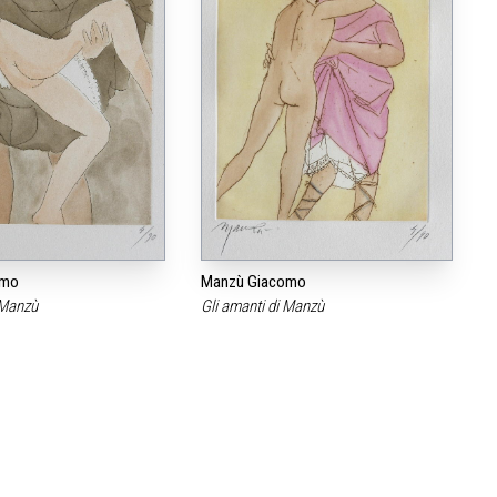
omo
Manzù Giacomo
i Manzù
Gli amanti di Manzù