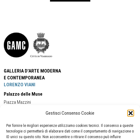
GALLERIA D'ARTE MODERNA
E CONTEMPORANEA
LORENZO VIANI
Palazzo delle Muse
Piazza Mazzini
55049 - Viareggio
Gestisci Consenso Cookie
Tel:
+39 0584 581118
Cell:
+39 338 5714978
(orario apertura Galleria)
Tel:
+39 0584 944580
(orario 09.00/13.00)
Per fornire le migliori esperienze utilizziamo cookies tecnici. Il consenso a queste
Email:
gamc@comune.viareggio.lu.it
tecnologie ci permetterà di elaborare dati come il comportamento di navigazione o
ID unici su questo sito. Non acconsentire o ritirare il consenso può influire