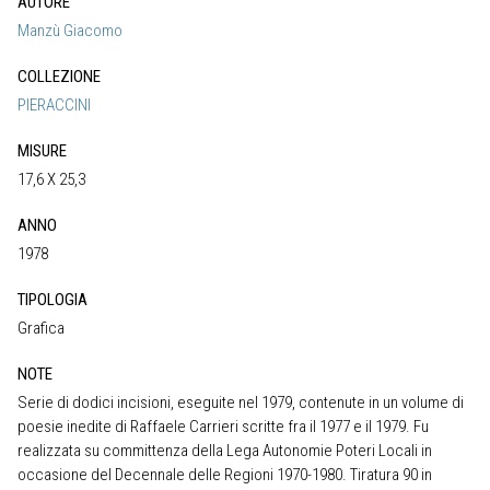
AUTORE
Manzù Giacomo
COLLEZIONE
PIERACCINI
MISURE
17,6 X 25,3
ANNO
1978
TIPOLOGIA
Grafica
NOTE
Serie di dodici incisioni, eseguite nel 1979, contenute in un volume di
poesie inedite di Raffaele Carrieri scritte fra il 1977 e il 1979. Fu
realizzata su committenza della Lega Autonomie Poteri Locali in
occasione del Decennale delle Regioni 1970-1980. Tiratura 90 in