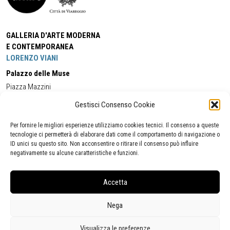
GALLERIA D'ARTE MODERNA
E CONTEMPORANEA
LORENZO VIANI
Palazzo delle Muse
Piazza Mazzini
55049 - Viareggio
Gestisci Consenso Cookie
Tel:
+39 0584 581118
Cell:
+39 338 5714978
(orario apertura Galleria)
Tel:
+39 0584 944580
(orario 09.00/13.00)
Per fornire le migliori esperienze utilizziamo cookies tecnici. Il consenso a queste
Email:
gamc@comune.viareggio.lu.it
tecnologie ci permetterà di elaborare dati come il comportamento di navigazione o
ID unici su questo sito. Non acconsentire o ritirare il consenso può influire
negativamente su alcune caratteristiche e funzioni.
Dichiarazione di accessibilità
Segnalazione di inaccessibilità
Accetta
Politica della privacy
Statistiche
Nega
Visualizza le preferenze