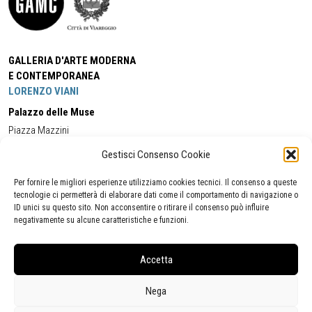
GALLERIA D'ARTE MODERNA
E CONTEMPORANEA
LORENZO VIANI
Palazzo delle Muse
Piazza Mazzini
55049 - Viareggio
Gestisci Consenso Cookie
Tel:
+39 0584 581118
Cell:
+39 338 5714978
(orario apertura Galleria)
Tel:
+39 0584 944580
(orario 09.00/13.00)
Per fornire le migliori esperienze utilizziamo cookies tecnici. Il consenso a queste
Email:
gamc@comune.viareggio.lu.it
tecnologie ci permetterà di elaborare dati come il comportamento di navigazione o
ID unici su questo sito. Non acconsentire o ritirare il consenso può influire
negativamente su alcune caratteristiche e funzioni.
Dichiarazione di accessibilità
Segnalazione di inaccessibilità
Accetta
Politica della privacy
Statistiche
Nega