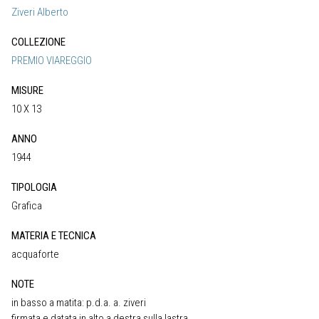
Ziveri Alberto
COLLEZIONE
PREMIO VIAREGGIO
MISURE
10 X 13
ANNO
1944
TIPOLOGIA
Grafica
MATERIA E TECNICA
acquaforte
NOTE
in basso a matita: p.d.a. a. ziveri
firmata e datata in alto a destra sulla lastra