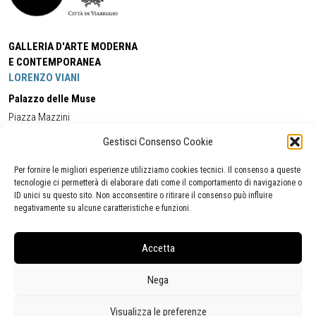
GALLERIA D'ARTE MODERNA
E CONTEMPORANEA
LORENZO VIANI
Palazzo delle Muse
Piazza Mazzini
55049 - Viareggio
Gestisci Consenso Cookie
Tel:
+39 0584 581118
Cell:
+39 338 5714978
(orario apertura Galleria)
Tel:
+39 0584 944580
(orario 09.00/13.00)
Per fornire le migliori esperienze utilizziamo cookies tecnici. Il consenso a queste
Email:
gamc@comune.viareggio.lu.it
tecnologie ci permetterà di elaborare dati come il comportamento di navigazione o
ID unici su questo sito. Non acconsentire o ritirare il consenso può influire
negativamente su alcune caratteristiche e funzioni.
Dichiarazione di accessibilità
Segnalazione di inaccessibilità
Accetta
Politica della privacy
Statistiche
Nega
Visualizza le preferenze