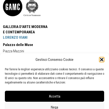
GALLERIA D'ARTE MODERNA
E CONTEMPORANEA
LORENZO VIANI
Palazzo delle Muse
Piazza Mazzini
55049 - Viareggio
Gestisci Consenso Cookie
Tel:
+39 0584 581118
Cell:
+39 338 5714978
(orario apertura Galleria)
Tel:
+39 0584 944580
(orario 09.00/13.00)
Per fornire le migliori esperienze utilizziamo cookies tecnici. Il consenso a queste
Email:
gamc@comune.viareggio.lu.it
tecnologie ci permetterà di elaborare dati come il comportamento di navigazione o
ID unici su questo sito. Non acconsentire o ritirare il consenso può influire
negativamente su alcune caratteristiche e funzioni.
Dichiarazione di accessibilità
Segnalazione di inaccessibilità
Accetta
Politica della privacy
Statistiche
Nega