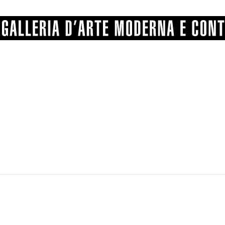
GRAFICA
COMUNALE
ANGELONI
PITTURA
BERTI
BONETTI
SCULTURA
CATARSINI
LEVY
STAMPA
LUCARELLI
LUPORINI
ALTRO
MARTINI
MASCHIE
MATRICI XILOGRAFICHE
MICHETTI
PARISI
FOTOGRAFIA
PIERACCINI
PREMIO V
SPOLTI
VARRAUD 
PROVENIENZE VARIE