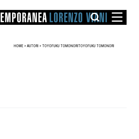
HOME
>
AUTORI
> TOYOFUKU TOMONORI
TOYOFUKU TOMONORI
TTO
IAREGGIO
SANTINI