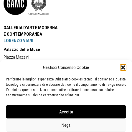
GALLERIA D'ARTE MODERNA
E CONTEMPORANEA
LORENZO VIANI
Palazzo delle Muse
Piazza Mazzini
55049 - Viareggio
Gestisci Consenso Cookie
Tel:
+39 0584 581118
Cell:
+39 338 5714978
(orario apertura Galleria)
Tel:
+39 0584 944580
(orario 09.00/13.00)
Per fornire le migliori esperienze utilizziamo cookies tecnici. Il consenso a queste
Email:
gamc@comune.viareggio.lu.it
tecnologie ci permetterà di elaborare dati come il comportamento di navigazione o
ID unici su questo sito. Non acconsentire o ritirare il consenso può influire
negativamente su alcune caratteristiche e funzioni.
Dichiarazione di accessibilità
Segnalazione di inaccessibilità
Accetta
Politica della privacy
Statistiche
Nega